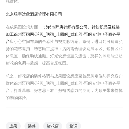
耗群体。
北京珺宇达欣酒店管理有限公司
在成果图设想方面，
邯郸市萨庚针织有限公司、针纺织品及服装
加工
徐州泵阀网-球阀_闸阀_止回阀_截止阀-泵阀专业电子商务平
台
应小心空间布局的合感性与视觉脉络感。举例，进口处可建造弘
扬的花艺遮挡，诱惑顾主提神；店内需合理诀别展示区、销售区和
休息区，确保动线通顺。灯光设想也至关进击，慈祥的照明能凸起
鲜花的色调与质感，提高合座氛围。
总之，鲜花店的装修格调与成果图设想应聚首品牌定位与探究客户
群体徐州泵阀网-球阀_闸阀_止回阀_截止阀-泵阀专业电子商务平
台，打造温馨、好意思不雅且敷裕诱惑力的空间，为顾主带来愉悦
的购物体验。
成果
装修
鲜花店
格调