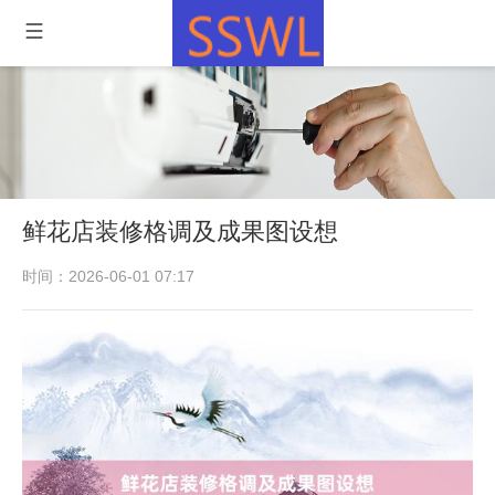
鲜花店装修格调及成果图设想
时间：2026-06-01 07:17