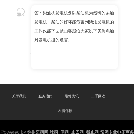
答：柴油机发电机要以柴油机为然料的柴油
发电机，柴油的好坏能危害到柴油发电机的
工作效能下面就由客服给大家说下劣质燃油
对发电机组的危害。
关于我们
服务指南
维修资讯
二手回收
友情链接：
Powered by
徐州泵阀网-球阀_闸阀_止回阀_截止阀-泵阀专业电子商务