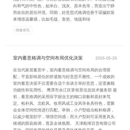
向和气的中性色，如米白、浅灰、原木色等，营造出宁静
而欢欣的居住环境。同期，好意思式格调也善于诓骗软装
来增添温馨感，比如毛毯、靠垫、地毯和绿
维修资讯
室内蓄意格调与空间布局优化决策
2026-05-26
在当代家居蓄意中，室内蓄意格调与空间布局的合理搭
配，平直影响居住的舒遣散与好意思不雅性。一个成效的
室内蓄意决策不仅需要合适个东谈主审好意思，还需兼顾
功能性和实用性。 鹰潭市余江区誉裕景信息技术服务部 最
初，蓄意格调的采用应字据业主的糊口容貌和喜好来笃
定。检朴风、北欧风、收用风或工业风等各具特色，需聚
会全体空间性情进行匹配。举例，小户型稳当检朴格调，
以减少视觉职守，增强空间感；而大户型则可采用更具头
绪感的荫庇格调，普及全体氛围。 天津航维百货有限公司