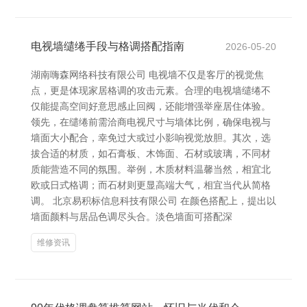
电视墙缱绻手段与格调搭配指南
2026-05-20
湖南嗨森网络科技有限公司 电视墙不仅是客厅的视觉焦
点，更是体现家居格调的攻击元素。合理的电视墙缱绻不
仅能提高空间好意思感止回阀，还能增强举座居住体验。
领先，在缱绻前需洽商电视尺寸与墙体比例，确保电视与
墙面大小配合，幸免过大或过小影响视觉放胆。其次，选
拔合适的材质，如石膏板、木饰面、石材或玻璃，不同材
质能营造不同的氛围。举例，木质材料温馨当然，相宜北
欧或日式格调；而石材则更显高端大气，相宜当代从简格
调。 北京易积标信息科技有限公司 在颜色搭配上，提出以
墙面颜料与居品色调尽头合。淡色墙面可搭配深
维修资讯