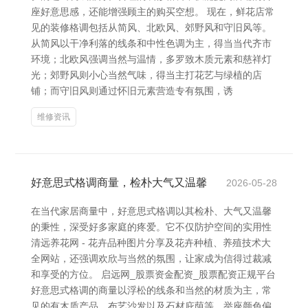
座好意思感，还能增强顾主的购买空想。 现在，鲜花店常
见的装修格调包括从简风、北欧风、郊野风和守旧风等。
从简风以干净利落的线条和中性色调为主，得当当代齐市
环境；北欧风强调当然与温情，多罗致木质元素和慈祥灯
光；郊野风则小心当然气味，得当主打花艺与绿植的店
铺；而守旧风则通过怀旧元素营造专有氛围，诱
维修资讯
好意思式格调商量，检朴大气又温馨
2026-05-28
在当代家居商量中，好意思式格调以其检朴、大气又温馨
的秉性，深受好多家庭的疼爱。它不仅防护空间的实用性
清远养花网 - 花卉品种图片分享及花卉种植、养殖技术大
全网站，还强调欢欣与当然的氛围，让家成为信得过裁减
和享受的方位。 启远网_股票资金配资_股票配资正规平台
好意思式格调的商量以浮松的线条和当然的材质为主，常
见的有木质产品、布艺沙发以及石材庇荫等。举座颜色偏