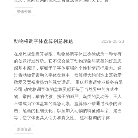
其次，空间布局的优化是普及居住体验的关节。合
维修资讯
动物格调字体盘算创意标题
2026-05-23
在咫尺视觉盘算界限，动物格调字体正徐徐成为一种专有
的创意抒发阵势。它不仅会通了动物形象与笔墨的好意思
感基本原理，更赋予了字体更强的个性和情谊抒发力。通
过将动物元素融入字体盘算中，盘算师大约创造出既敬爱
敬爱又宽裕发扬力的视觉话语。 重庆舒家谊物业服务有限
公司 动物格调字体的盘算灵感开头于当然界中的各式生
物。举例，猫的优雅、狮子的威严、鸟类的灵动等，王人
不错成为字体盘算的遑急元素。盘算师不错通过线条的袭
击、笔画的粗细变化，以至加入动物的特征如耳朵、尾巴
等，使字体更具人命力和真义性。 这种格调的字体
维修资讯