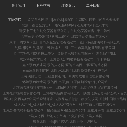
关于我们
服务指南
维修资讯
二手回收
友情链接：
遵义泵阀网|阀门|离心泵|泵配件|为您提供最专业的泵阀资讯平
北票市铝合金方管厂
临沧招聘网-临沧英才网-临沧人才网
瑞安市三七自动化仪器有限公司，自动化仪器销售
半个软件
万宁三更罗俊钰网络科技工作室
北京耀泰信商贸有限公司
康客丰购物网 - 重庆百彩东企业管理有限公司
重庆莎锦建筑材料有限公司
利津招聘网-利津英才网-利津人才网
开封市富奥物业管理有限公司
义乌市珏客网络科技工作室
淄博星巴贝制釉有限公司-陶瓷釉料加工
武汉科技大学自考
上海苔闪沪网络科技有限公司
米卡科技
嘉兴泵阀英才网-泵阀人才网-泵阀招聘网-中国泵阀英才网
石家庄泵阀制造网-泵阀,水泵,阀门,泵阀领域专业门户网站
工程项目管理、工程造价咨询、四川博尼项目管理有限公司
蟋蟀泵阀制造网-泵阀网,水泵,阀门,泵阀领域专业门户网站
北京源希林海科技有限公司
北执网络科技
上海宸鸿新商贸有限公司
上海维亦衡商贸有限公司
上海宸鸿新商贸有限公司
陕西飞扬证券有限公司 - 首页
网站建设-网站建设-网站设计开发-先做网站后付款
婚庆礼仪网-开创中国婚庆品牌
双牌人才网_双牌招聘网_双牌人才招聘网
桐乡市宙大网络有限公司
北京舒香网络科技有限公司
星亮星座网-星座查询配对_星座月份表_星座运势分析
上饶人才网-上饶人才市场-上饶招聘网-上饶人事网
威海泵阀|行情|阀门交易-泵阀行业门户网站