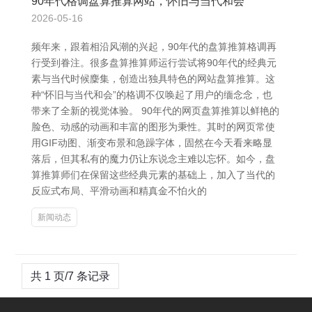
90年代格调盘算推算网站，怀旧与当代和会
2026-05-16
频年来，跟着相沿风潮的兴起，90年代的盘算推算格调再
行受到眷注。很多盘算推算师运行尝试将90年代的经典元
素与当代时候麇集，创造出独具特色的网站盘算推算。这
种“怀旧与当代和会”的格调不仅唤起了用户的缅念念，也
带来了全新的视觉体验。 90年代的网页盘算推算以鲜艳的
脸色、动感的动画和丰富的图形为秉性。其时的网页常使
用GIF动图、渐变布景和急躁字体，固然在今天看来略显
落后，但其私有的魔力仍让东说念主难以忘怀。如今，盘
算推算师们在保留这些经典元素的基础上，加入了当代的
反应式布局、平滑动画和精真金不怕火的
新闻动态
共 1 页/7 条记录