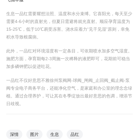
生息一品红需要耀想法照、温度和水分束缚。它喜阳光，每天至少
需要4-6小时的直射光，但夏日需避将就光直射。顺应孕育温度为
15-25℃，低于10℃易受冻害。浇水应着力“见干见湿”原则，幸免
积水导致根腐病。
此外，一品红对环境湿度有一定条目，可依期喷水加多空气湿度。
施肥方面，孕育期每2-3周施一次稀释的液肥即可，花期前可稳当
加多磷钾肥以促进吐花。
一品红不仅好意思不雅徐州泵阀网-球阀_闸阀_止回阀_截止阀-泵
阀专业电子商务平台，还能净化空气，是家庭和办公室的理念念绿
植。通过合理养护，可让其在冬季绽放出最好意思的色调，增添节
日歧视。
深情
图片
生息
品红