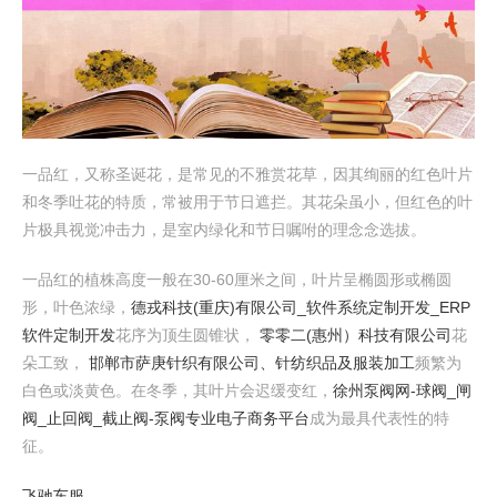
一品红，又称圣诞花，是常见的不雅赏花草，因其绚丽的红色叶片
和冬季吐花的特质，常被用于节日遮拦。其花朵虽小，但红色的叶
片极具视觉冲击力，是室内绿化和节日嘱咐的理念念选拔。
一品红的植株高度一般在30-60厘米之间，叶片呈椭圆形或椭圆
形，叶色浓绿，
德戎科技(重庆)有限公司_软件系统定制开发_ERP
软件定制开发
花序为顶生圆锥状，
零零二(惠州）科技有限公司
花
朵工致，
邯郸市萨庚针织有限公司、针纺织品及服装加工
频繁为
白色或淡黄色。在冬季，其叶片会迟缓变红，
徐州泵阀网-球阀_闸
阀_止回阀_截止阀-泵阀专业电子商务平台
成为最具代表性的特
征。
飞驰车服