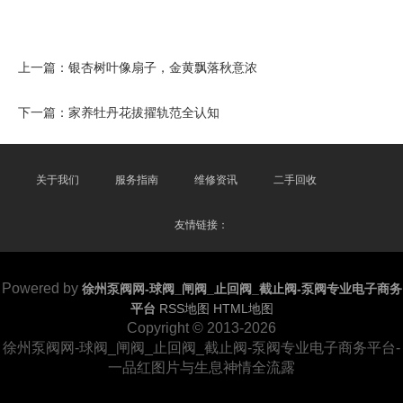
上一篇：
银杏树叶像扇子，金黄飘落秋意浓
下一篇：
家养牡丹花拔擢轨范全认知
关于我们
服务指南
维修资讯
二手回收
友情链接：
Powered by
徐州泵阀网-球阀_闸阀_止回阀_截止阀-泵阀专业电子商务
平台
RSS地图
HTML地图
Copyright
© 2013-2026
徐州泵阀网-球阀_闸阀_止回阀_截止阀-泵阀专业电子商务平台-
一品红图片与生息神情全流露