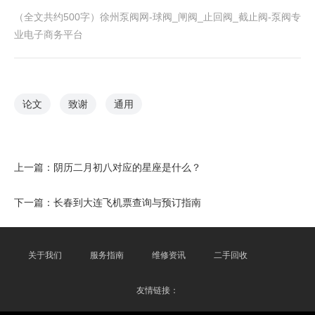
（全文共约500字）徐州泵阀网-球阀_闸阀_止回阀_截止阀-泵阀专
业电子商务平台
论文
致谢
通用
上一篇：
阴历二月初八对应的星座是什么？
下一篇：
长春到大连飞机票查询与预订指南
关于我们
服务指南
维修资讯
二手回收
友情链接：