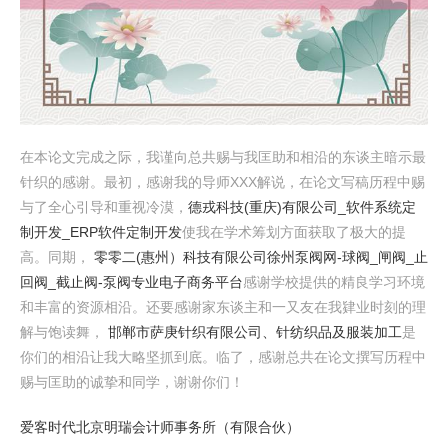
在本论文完成之际，我谨向总共赐与我匡助和相沿的东谈主暗示最
针织的感谢。最初，感谢我的导师XXX解说，在论文写稿历程中赐
与了全心引导和重视冷漠，
德戎科技(重庆)有限公司_软件系统定
制开发_ERP软件定制开发
使我在学术筹划方面获取了极大的提
高。同期，
零零二(惠州）科技有限公司
徐州泵阀网-球阀_闸阀_止
回阀_截止阀-泵阀专业电子商务平台
感谢学校提供的精良学习环境
和丰富的资源相沿。还要感谢家东谈主和一又友在我肄业时刻的理
解与饱读舞，
邯郸市萨庚针织有限公司、针纺织品及服装加工
是
你们的相沿让我大略坚抓到底。临了，感谢总共在论文撰写历程中
赐与匡助的诚挚和同学，谢谢你们！
爱客时代
北京明瑞会计师事务所（有限合伙）